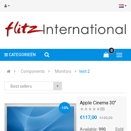
0
CATEGORIEËN
Components
Monitors
test 2
Best sellers
▼
W
Apple Cinema 30"
-10%
(0)
€117,00
€130,00
Available:
990
Sold: