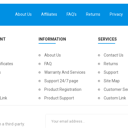
About Us
Affiliates
FAQ's
Returns
Privacy
UNT
INFORMATION
SERVICES
About Us
Contact Us
ificates
FAQ
Returns
s
Warranty And Services
Support
Support 24/7 page
Site Map
Product Registration
Customer Ser
Link
Product Support
Custom Link
 a third-party.