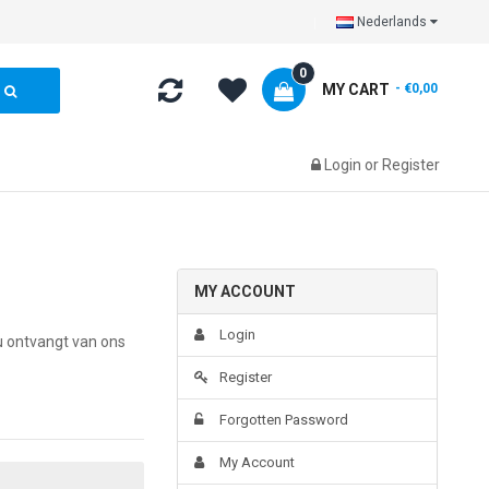
Nederlands
0
MY CART
- €0,00
Login
or
Register
MY ACCOUNT
Login
u ontvangt van ons
Register
Forgotten Password
My Account